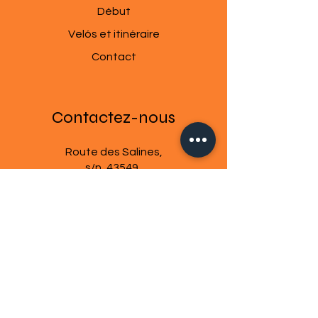
​Début
Velós et itinéraire
Contact
Contactez-nous
Route des Salines,
s/n, 43549
Le Poble Nou del Delta
(Tarragone) ,Espagne
E-mail:
bicis@bicisdeltanatura.com
Téléphone : +
34 977 742 421