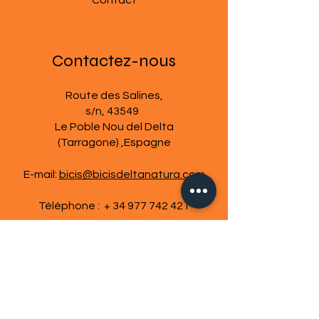
Contact
Contactez-nous
Route des Salines,
s/n, 43549
Le Poble Nou del Delta
(Tarragone) ,Espagne
E-mail:
bicis@bicisdeltanatura.com
Téléphone : +
34 977 742 421
Politique de cookies
Avis juridique
Termes et conditions
Politique de confidentialité