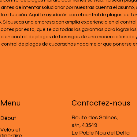
e control de plagas Mataro aquí tienes su web. Ya sean plag
e antes de intentar solucionar por nuestras cuenta el asunto,
a situación. Aquí te ayudarán con el control de plagas de te
Si buscas una empresa con amplia experiencia en el control
es por esta, que te da todas las garantías para lograr los 
a en control de plagas de hormigas de una manera cómoda y
l control de plagas de cucarachas nada mejor que ponerse e
Menu
Contactez-nous
Route des Salines,
​Début
s/n, 43549
Velós et
Le Poble Nou del Delta
itinéraire