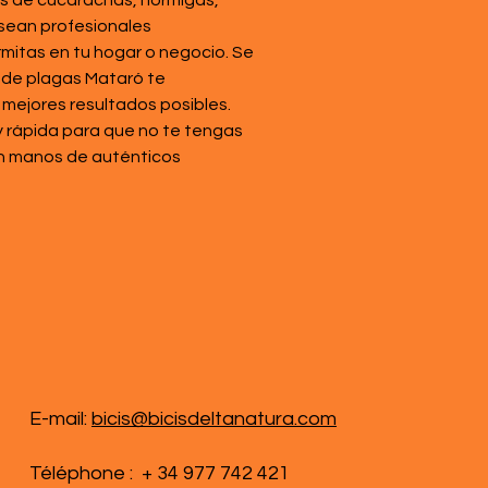
as de cucarachas, hormigas, 
 sean profesionales 
rmitas en tu hogar o negocio. Se 
 de plagas Mataró te 
mejores resultados posibles. 
 rápida para que no te tengas 
n manos de auténticos 
E-mail:
bicis@bicisdeltanatura.com
Téléphone : + 34 977 742 421