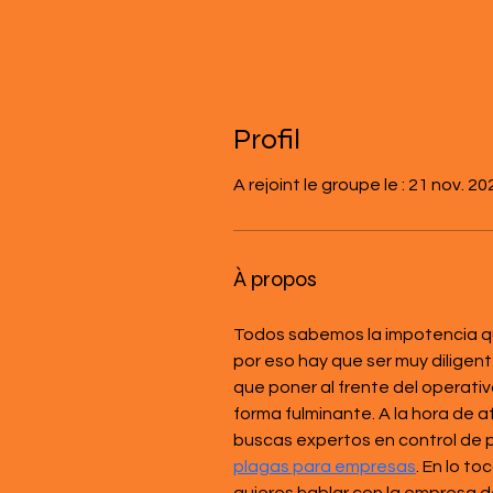
Profil
A rejoint le groupe le : 21 nov. 20
À propos
Todos sabemos la impotencia qu
por eso hay que ser muy diligen
que poner al frente del operati
forma fulminante. A la hora de 
buscas expertos en control de p
plagas para empresas
. En lo t