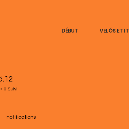
DÉBUT
VELÓS ET I
d.12
0
Suivi
notifications