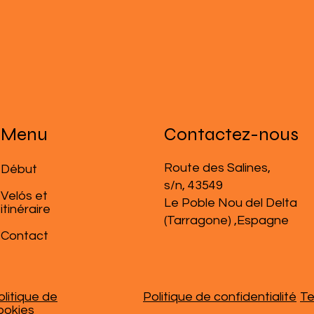
Menu
Contactez-nous
Route des Salines,
​Début
s/n, 43549
Velós et
Le Poble Nou del Delta
itinéraire
(Tarragone) ,Espagne
Contact
olitique de
Politique de confidentialité
Te
ookies