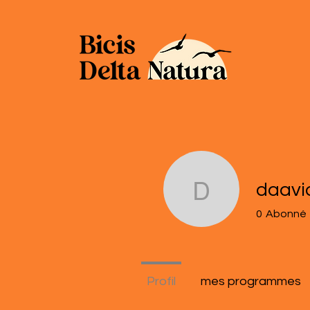
daavi
daavid.12
0
Abonné
Profil
mes programmes