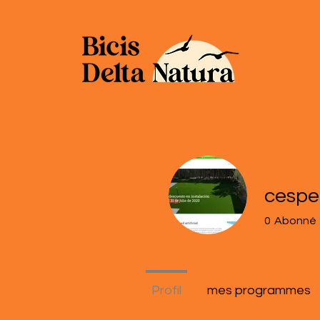
cesp
0
Abonné
Profil
mes programmes