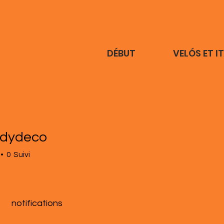
DÉBUT
VELÓS ET I
edydeco
0
Suivi
notifications