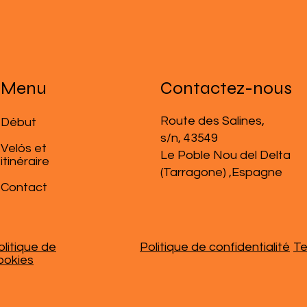
Menu
Contactez-nous
Route des Salines,
​Début
s/n, 43549
Velós et
Le Poble Nou del Delta
itinéraire
(Tarragone) ,Espagne
Contact
olitique de
Politique de confidentialité
Te
ookies