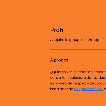
Profil
A rejoint le groupe le : 25 sept. 
À propos
¿Quieres ver los tipos de césp
consultar cualquiera de tus du
esta web de cesped y decoraci
instalador de 
cesped artificial
, 