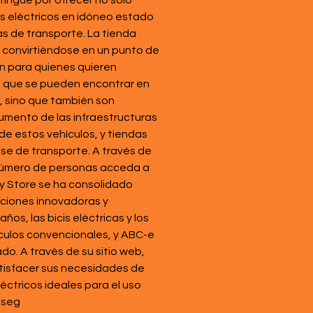
ingue por ofrecer no solo 
os eléctricos en idóneo estado 
as de transporte. La tienda 
, convirtiéndose en un punto de 
n para quienes quieren 
cos que se pueden encontrar en 
, sino que también son 
umento de las infraestructuras 
 de estos vehículos, y tiendas 
se de transporte. A través de 
r número de personas acceda a 
ty Store se ha consolidado 
uciones innovadoras y 
os, las bicis eléctricas y los 
culos convencionales, y ABC-e 
o. A través de su sitio web, 
tisfacer sus necesidades de 
ctricos ideales para el uso 
 seg