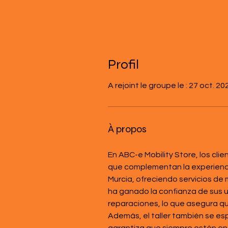
Profil
A rejoint le groupe le : 27 oct. 20
À propos
En ABC-e Mobility Store, los cli
que complementan la experiencia
Murcia, ofreciendo servicios de 
ha ganado la confianza de sus us
reparaciones, lo que asegura que
Además, el taller también se esp