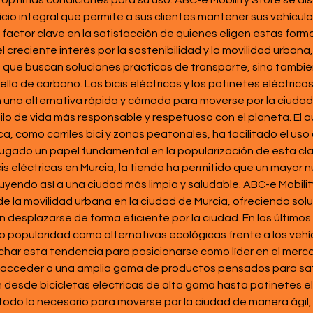
óptimas condiciones para su uso. ABC-e Mobility Store se dist
cio integral que permite a sus clientes mantener sus vehícul
 factor clave en la satisfacción de quienes eligen estas form
creciente interés por la sostenibilidad y la movilidad urbana
s que buscan soluciones prácticas de transporte, sino tambié
uella de carbono. Las bicis eléctricas y los patinetes eléctri
n una alternativa rápida y cómoda para moverse por la ciudad
lo de vida más responsable y respetuoso con el planeta. El a
a, como carriles bici y zonas peatonales, ha facilitado el uso
ugado un papel fundamental en la popularización de esta cla
bicis eléctricas en Murcia, la tienda ha permitido que un mayo
uyendo así a una ciudad más limpia y saludable. ABC-e Mobili
de la movilidad urbana en la ciudad de Murcia, ofreciendo sol
esplazarse de forma eficiente por la ciudad. En los últimos añ
 popularidad como alternativas ecológicas frente a los vehí
char esta tendencia para posicionarse como líder en el mercad
n acceder a una amplia gama de productos pensados para sa
 desde bicicletas eléctricas de alta gama hasta patinetes elé
 todo lo necesario para moverse por la ciudad de manera ágil,