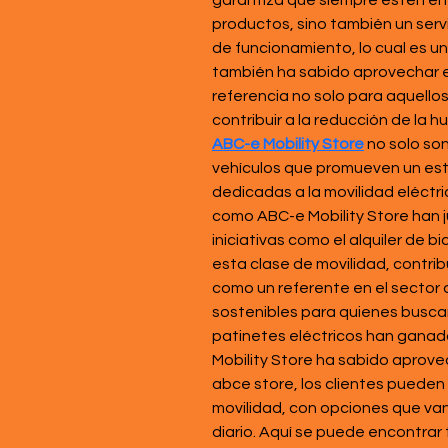
garantiza que siempre estén en 
productos, sino también un servi
de funcionamiento, lo cual es un
también ha sabido aprovechar el 
referencia no solo para aquello
contribuir a la reducción de la h
ABC-e Mobility Store
 no solo so
vehículos que promueven un esti
dedicadas a la movilidad eléctric
como ABC-e Mobility Store han j
iniciativas como el alquiler de 
esta clase de movilidad, contrib
como un referente en el sector 
sostenibles para quienes buscan d
patinetes eléctricos han ganado
Mobility Store ha sabido aprove
abce store, los clientes puede
movilidad, con opciones que van
diario. Aquí se puede encontrar