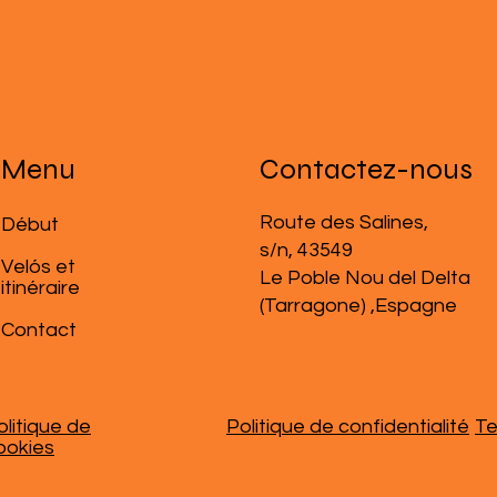
Menu
Contactez-nous
Route des Salines,
​Début
s/n, 43549
Velós et
Le Poble Nou del Delta
itinéraire
(Tarragone) ,Espagne
Contact
olitique de
Politique de confidentialité
Te
ookies