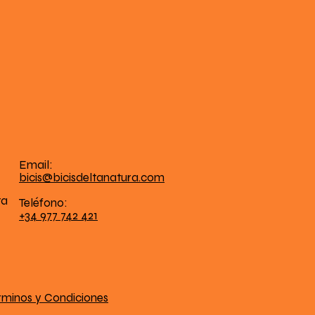
Email:
bicis@bicisdeltanatura.com
ta
Teléfono:
+34 977 742 421
rminos y Condiciones