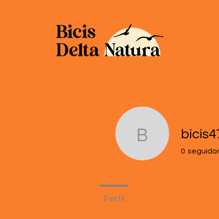
bicis4
bicis47
0
seguido
Perfil