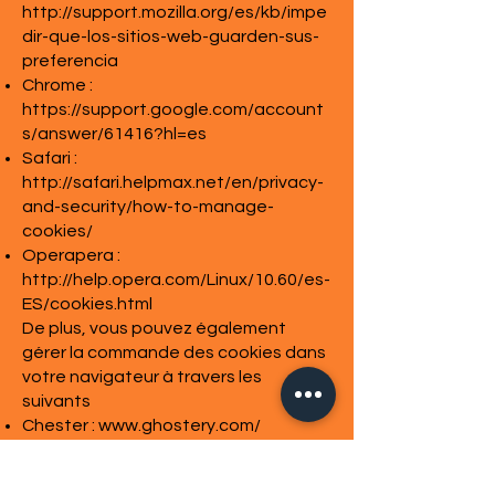
http://support.mozilla.org/es/kb/impe
dir-que-los-sitios-web-guarden-sus-
preferencia
Chrome :
https://support.google.com/account
s/answer/61416?hl=es
Safari :
http://safari.helpmax.net/en/privacy-
and-security/how-to-manage-
cookies/
Operapera :
http://help.opera.com/Linux/10.60/es-
ES/cookies.html
De plus, vous pouvez également
gérer la commande des cookies dans
votre navigateur à travers les
suivants
Chester :
www.ghostery.com/
Cookies utilisés sur ce site
Ce site Web utilisera des cookies